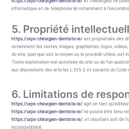
https://urps-chirurgien-dentiste.re/
et l’hébergeur ne pour
informatique et de téléphonie lié notamment à l’encombr
5. Propriété intellectue
https://urps-chirurgien-dentiste.re/
est propriétaire des dr
notamment les textes, images, graphismes, logos, vidéos, 
du site, quel que soit le moyen ou le procédé utilisé, est in
Toute exploitation non autorisée du site ou de l’un quel
aux dispositions des articles L.335-2 et suivants du Code 
6. Limitations de respon
https://urps-chirurgien-dentiste.re/
agit en tant qu’éditeur
https://urps-chirurgien-dentiste.re/
ne pourra être tenu res
https://urps-chirurgien-dentiste.re/
, et résultant soit de l
incompatibilité.