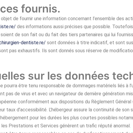
ces fournis.
 objet de fournir une information concernant l’ensemble des acti
iste.re/
des informations aussi précises que possible. Toutefois,
soient de son fait ou du fait des tiers partenaires qui lui fourni
chirurgien-dentiste.re/
sont données à titre indicatif, et sont su
ont pas exhaustifs. Ils sont donnés sous réserve de modificatio
uelles sur les données tec
ne pourra être tenu responsable de dommages matériels liés à l’util
ant pas de virus et avec un navigateur de dernière génération mis
 Européenne conformément aux dispositions du Règlement Général
eur taux d’accessibilité. L’hébergeur assure la continuité de son s
 d’hébergement pour les durées les plus courtes possibles notam
i les Prestations et Services génèrent un trafic réputé anormal.