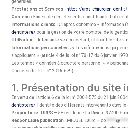
générales.
Prestations et Services :
https://urps-chirurgien-dentist
Contenu :
Ensemble des éléments constituants l’informat
Informations clients :
Ci après dénommé « Information (s
dentiste.re/
pour la gestion de votre compte, de la gestion 
Utilisateur :
Internaute se connectant, utilisant le site 
Informations personnelles :
« Les informations qui perme
s’appliquent » (article 4 de la loi n° 78-17 du 6 janvier 1978
Les termes « données à caractère personnel », « personne 
Données (RGPD : n° 2016-679)
1. Présentation du site 
En vertu de l’article 6 de la loi n° 2004-575 du 21 juin 200
dentiste.re/
l’identité des différents intervenants dans le 
Propriétaire
: URPS – 5E résidence La Rivière 97400 Sai
Responsable publication
: MIQUEL Laure –
co
*****
@
****