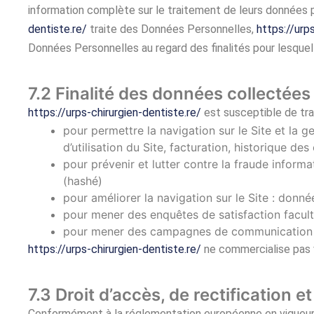
information complète sur le traitement de leurs données p
dentiste.re/
traite des Données Personnelles,
https://urp
Données Personnelles au regard des finalités pour lesque
7.2 Finalité des données collectées
https://urps-chirurgien-dentiste.re/
est susceptible de tra
pour permettre la navigation sur le Site et la g
d’utilisation du Site, facturation, historique d
pour prévenir et lutter contre la fraude informa
(hashé)
pour améliorer la navigation sur le Site : donné
pour mener des enquêtes de satisfaction facul
pour mener des campagnes de communication (s
https://urps-chirurgien-dentiste.re/
ne commercialise pas v
7.3 Droit d’accès, de rectification e
Conformément à la réglementation européenne en vigueur, 