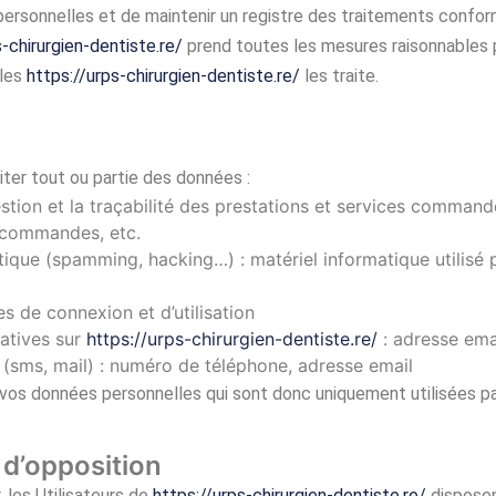
ersonnelles et de maintenir un registre des traitements conform
s-chirurgien-dentiste.re/
prend toutes les mesures raisonnables p
lles
https://urps-chirurgien-dentiste.re/
les traite.
iter tout ou partie des données :
estion et la traçabilité des prestations et services command
es commandes, etc.
tique (spamming, hacking…) : matériel informatique utilisé p
es de connexion et d’utilisation
tatives sur
https://urps-chirurgien-dentiste.re/
: adresse ema
ms, mail) : numéro de téléphone, adresse email
os données personnelles qui sont donc uniquement utilisées par 
t d’opposition
les Utilisateurs de
https://urps-chirurgien-dentiste.re/
disposen