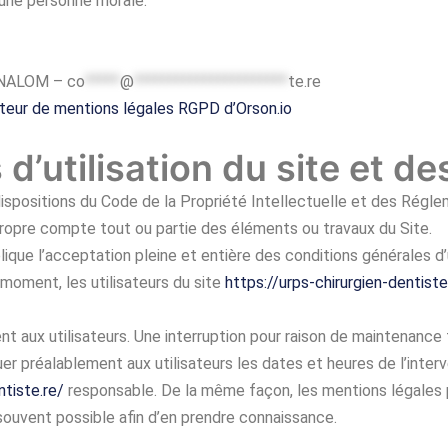
 une personne morale.
ENALOM –
co
*****
@
**********************
te.re
teur de mentions légales RGPD d’Orson.io
d’utilisation du site et d
ispositions du Code de la Propriété Intellectuelle et des Régle
 propre compte tout ou partie des éléments ou travaux du Site.
ique l’acceptation pleine et entière des conditions générales d’ut
moment, les utilisateurs du site
https://urps-chirurgien-dentiste
t aux utilisateurs. Une interruption pour raison de maintenance
er préalablement aux utilisateurs les dates et heures de l’inter
ntiste.re/
responsable. De la même façon, les mentions légales 
us souvent possible afin d’en prendre connaissance.