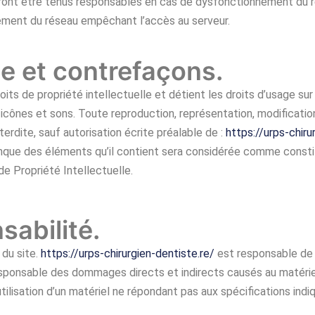
ront être tenus responsables en cas de dysfonctionnement du ré
ement du réseau empêchant l’accès au serveur.
lle et contrefaçons.
oits de propriété intellectuelle et détient les droits d’usage sur
icônes et sons. Toute reproduction, représentation, modification
terdite, sauf autorisation écrite préalable de :
https://urps-chiru
conque des éléments qu’il contient sera considérée comme cons
de Propriété Intellectuelle.
sabilité.
 du site.
https://urps-chirurgien-dentiste.re/
est responsable de l
ponsable des dommages directs et indirects causés au matériel de
’utilisation d’un matériel ne répondant pas aux spécifications indi