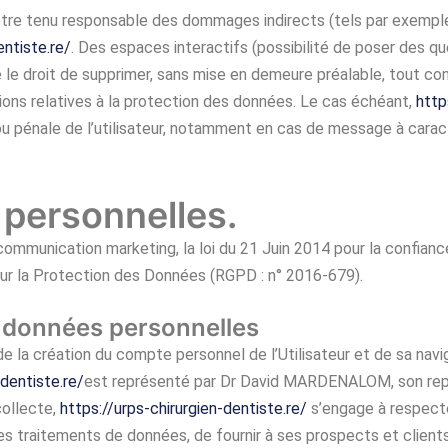
tre tenu responsable des dommages indirects (tels par exemple
entiste.re/
. Des espaces interactifs (possibilité de poser des qu
 le droit de supprimer, sans mise en demeure préalable, tout co
itions relatives à la protection des données. Le cas échéant,
http
ou pénale de l’utilisateur, notamment en cas de message à caract
 personnelles.
ommunication marketing, la loi du 21 Juin 2014 pour la confianc
ur la Protection des Données (RGPD : n° 2016-679).
s données personnelles
 la création du compte personnel de l’Utilisateur et de sa navig
-dentiste.re/
est représenté par Dr David MARDENALOM, son rep
collecte,
https://urps-chirurgien-dentiste.re/
s’engage à respecter
ses traitements de données, de fournir à ses prospects et client