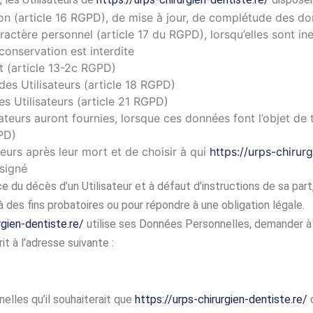
tion (article 16 RGPD), de mise à jour, de complétude des do
ractère personnel (article 17 du RGPD), lorsqu’elles sont i
 conservation est interdite
t (article 13-2c RGPD)
des Utilisateurs (article 18 RGPD)
s Utilisateurs (article 21 RGPD)
sateurs auront fournies, lorsque ces données font l’objet de
PD)
teurs après leur mort et de choisir à qui
https://urps-chirurg
ésigné
 du décès d’un Utilisateur et à défaut d’instructions de sa part
à des fins probatoires ou pour répondre à une obligation légale.
rgien-dentiste.re/
utilise ses Données Personnelles, demander à le
it à l’adresse suivante :
nelles qu’il souhaiterait que
https://urps-chirurgien-dentiste.re/
c