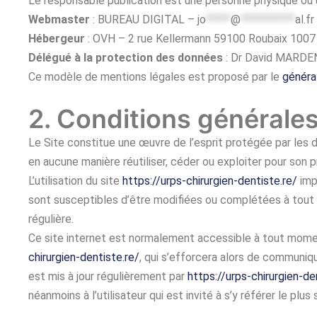
Le responsable publication est une personne physique ou
Webmaster
: BUREAU DIGITAL –
jo
*****
@
***********
al.fr
Hébergeur
: OVH – 2 rue Kellermann 59100 Roubaix 1007
Délégué à la protection des données
: Dr David MARD
Ce modèle de mentions légales est proposé par le
généra
2. Conditions générales 
Le Site constitue une œuvre de l’esprit protégée par les d
en aucune manière réutiliser, céder ou exploiter pour son
L’utilisation du site
https://urps-chirurgien-dentiste.re/
impl
sont susceptibles d’être modifiées ou complétées à tout 
régulière.
Ce site internet est normalement accessible à tout momen
chirurgien-dentiste.re/
, qui s’efforcera alors de communiqu
est mis à jour régulièrement par
https://urps-chirurgien-de
néanmoins à l’utilisateur qui est invité à s’y référer le pl