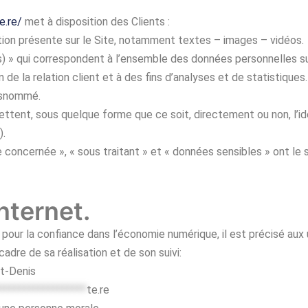
e.re/
met à disposition des Clients :
ion présente sur le Site, notamment textes – images – vidéos.
) » qui correspondent à l’ensemble des données personnelles s
de la relation client et à des fins d’analyses et de statistiques.
susnommé.
ttent, sous quelque forme que ce soit, directement ou non, l’id
).
concernée », « sous traitant » et « données sensibles » ont le s
internet.
4 pour la confiance dans l’économie numérique, il est précisé aux 
cadre de sa réalisation et de son suivi:
nt-Denis
******************
te.re