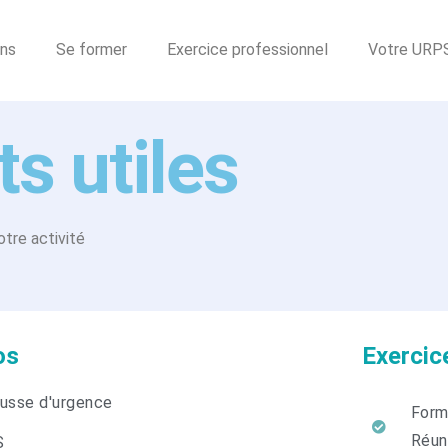
ons
Se former
Exercice professionnel
Votre URP
s utiles
otre activité
os
Exercic
usse d'urgence
Form
Réun
S