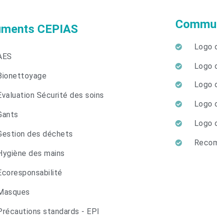
Communi
ments CEPIAS
Logo o
AES
Logo o
Bionettoyage
Logo o
Evaluation Sécurité des soins
Logo o
Gants
Logo o
Gestion des déchets
Recom
Hygiène des mains
Ecoresponsabilité
Masques
Précautions standards - EPI