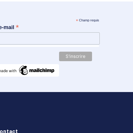
*
Champ requis
*
e-mail
ontact