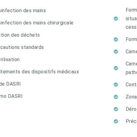
Form
infection des mains
situ
infection des mains chirurgicale
cessa
tion des déchets
Form
cautions standards
Carn
rilisation
Carn
itements des dispositifs médicaux
path
de DASRI
Cont
mo DASRI
Zona
Déro
Préc